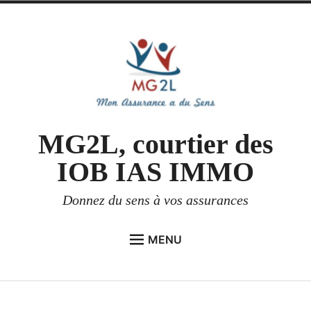
Accéder
au
contenu
MG2L, courtier des
IOB IAS IMMO
Donnez du sens à vos assurances
MENU
enfant
ACCUEIL MG2L
menu
le
enfant
ESPACE PROFESSIONNEL
Déplier
menu
le