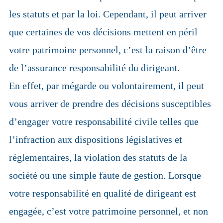
menu
Étend
AUTRES EXPERTISES MG2L
les statuts et par la loi. Cependant, il peut arriver
enfant
le
menu
Étend
ESPACE CLIENT MG2L
que certaines de vos décisions mettent en péril
enfant
le
menu
QUI SOMMES-NOUS?
votre patrimoine personnel, c’est la raison d’être
enfant
Étend
de l’assurance responsabilité du dirigeant.
CONTACTEZ-NOUS
le
menu
En effet, par mégarde ou volontairement, il peut
MENTIONS LÉGALES DU CABINET
enfant
D’ASSURANCES SPÉCIALISÉES MG2L
vous arriver de prendre des décisions susceptibles
d’engager votre responsabilité civile telles que
l’infraction aux dispositions législatives et
réglementaires, la violation des statuts de la
société ou une simple faute de gestion. Lorsque
votre responsabilité en qualité de dirigeant est
engagée, c’est votre patrimoine personnel, et non