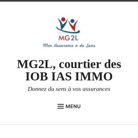
Accéder
au
contenu
MG2L, courtier des
IOB IAS IMMO
Donnez du sens à vos assurances
MENU
ACCUEIL MG2L
enfant
Étend
ESPACE PROFESSIONNEL
menu
le
le