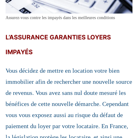
menu
Étend
ESPACE CLIENT MG2L
enfant
le
menu
Assurez-vous contre les impayés dans les meilleures conditions
QUI SOMMES-NOUS?
enfant
Étend
CONTACTEZ-NOUS
le
L’ASSURANCE GARANTIES LOYERS
menu
MENTIONS LÉGALES DU CABINET
enfant
D’ASSURANCES SPÉCIALISÉES MG2L
IMPAYÉS
Vous décidez de mettre en location votre bien
immobilier afin de rechercher une nouvelle source
de revenus. Vous avez sans nul doute mesuré les
bénéfices de cette nouvelle démarche. Cependant
vous vous exposez aussi au risque du défaut de
paiement du loyer par votre locataire. En France,
la législation protège les locataire, et ainsi une